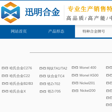
专业生产销售
​
迅明合金
​
高
品
质/高产能/
网站首页
产品形态
特种合金牌号
Monel 400
哈氏合金C276
纯钛TA1/TA2
Monel K500
哈氏合金C22
钛合金TC4
Nickel201
哈氏合金B2/B3
锆Zr702
Nickel200
哈氏合金X
锆Zr705