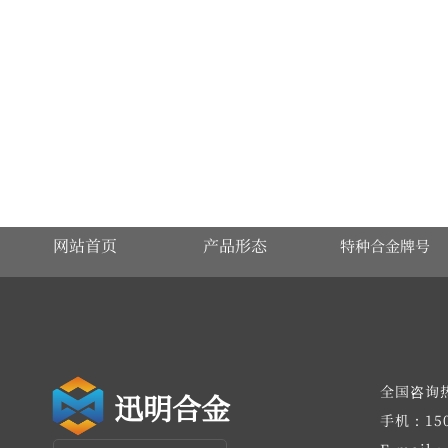
网站首页
产品形态
特种合金牌号
全国咨询热线
迅明合金
手机：150