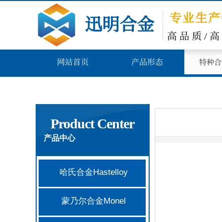
专业生产
​
迅明合金
​
高
品
质/
网站首页
产品形态
特种合
Product Center
产品中心
哈氏合金Hastelloy
蒙乃尔合金Monel