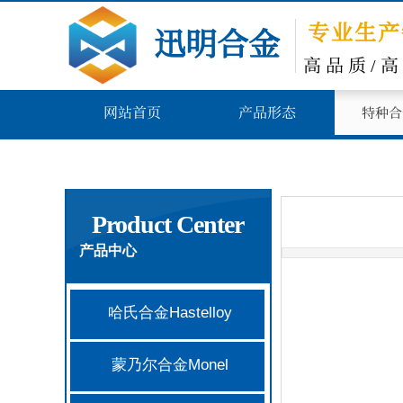
专业生产
​
迅明合金
​
高
品
质/
网站首页
产品形态
特种合
Product Center
产品中心
哈氏合金Hastelloy
蒙乃尔合金Monel