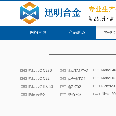
专业生产
​
迅明合金
​
高
品
质/
网站首页
产品形态
特种合
Monel 4
哈氏合金C276
纯钛TA1/TA2
Monel K
哈氏合金C22
钛合金TC4
Nickel20
哈氏合金B2/B3
锆Zr702
Nickel20
哈氏合金X
锆Zr705