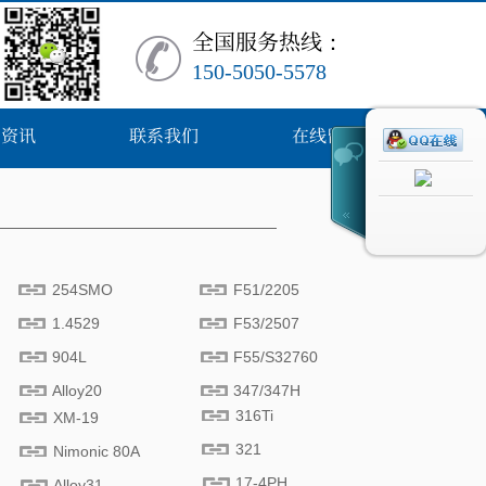
全
国服务热
线
：
150-5050-5578
闻资讯
联系我们
在线留言
254SMO
F51/2205
1.4529
F53/2507
904L
F55/S32760
Alloy20
347/347H
316Ti
XM-19
321
Nimonic 80A
17-4PH
Alloy31