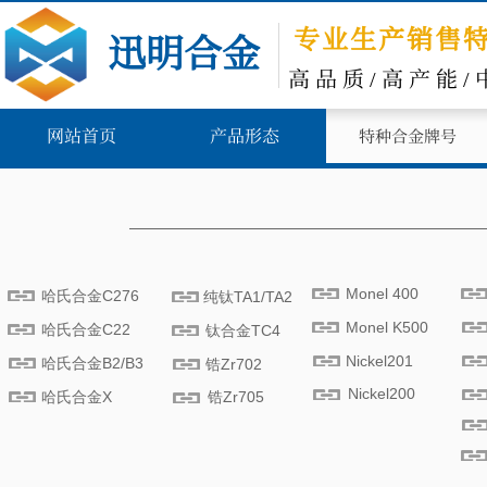
专业生产销售
​
迅明合金
​
高
品
质/高产能/
网站首页
产品形态
特种合金牌号
Monel 400
哈氏合金C276
纯钛TA1/TA2
Monel K500
哈氏合金C22
钛合金TC4
Nickel201
哈氏合金B2/B3
锆Zr702
Nickel200
哈氏合金X
锆Zr705